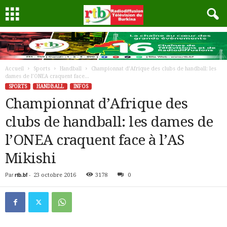
Accueil
Sports
Handball
Championnat d’Afrique des clubs de handball: les
dames de l’ONEA craquent face...
SPORTS
HANDBALL
INFOS
Championnat d’Afrique des
clubs de handball: les dames de
l’ONEA craquent face à l’AS
Mikishi
Par
rtb.bf
-
23 octobre 2016
3178
0