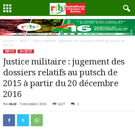
Accueil
Infos
Justice militaire : jugement des dossiers relatifs au putsch de
2015 à...
INFOS
SOCIÉTÉ
Justice militaire : jugement des
dossiers relatifs au putsch de
2015 à partir du 20 décembre
2016
Par
rtb.bf
-
9 décembre 2016
4227
1