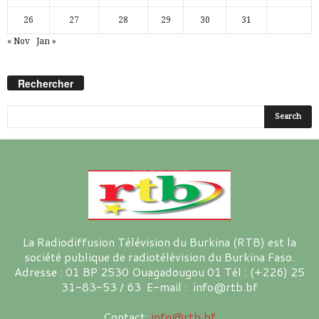
26
27
28
29
30
31
« Nov
Jan »
Rechercher
La Radiodiffusion Télévision du Burkina (RTB) est la
société publique de radiotélévision du Burkina Faso.
Adresse : 01 BP 2530 Ouagadougou 01 Tél : (+226) 25
31-83-53 / 63 E-mail : info@rtb.bf
Contact:
info@rtb.bf