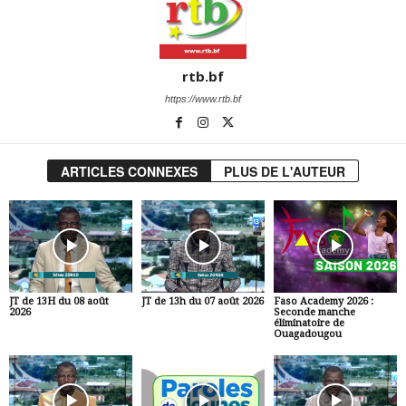
rtb.bf
https://www.rtb.bf
ARTICLES CONNEXES
PLUS DE L'AUTEUR
JT de 13H du 08 août
JT de 13h du 07 août 2026
Faso Academy 2026 :
2026
Seconde manche
éliminatoire de
Ouagadougou