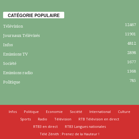
CATÉGORIE POPULAIRE
12467
Télévision
11901
Journaux Télévisés
4812
Infos
2898
Emissions TV
1677
Société
1368
Emissions radio
785
Politique
Infos
Politique
Economie
Société
International
Culture
Sports
Radio
Télévision
RTB Télévision en direct
RTB3 en direct
RTB3 Langues nationales
Télé Zénith : Prenez de la Hauteur !