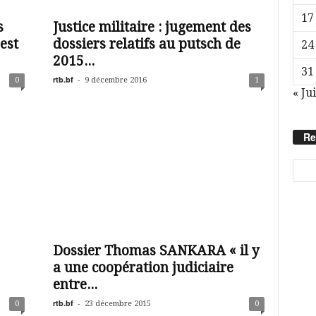
17
s
Justice militaire : jugement des
est
dossiers relatifs au putsch de
24
2015...
31
rtb.bf
-
0
9 décembre 2016
1
« Jui
Re
Dossier Thomas SANKARA « il y
a une coopération judiciaire
entre...
rtb.bf
-
0
23 décembre 2015
0