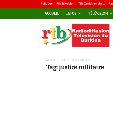
Politique
Rtb Télévision
Télé Zenith en direct
Rad
ACCUEIL
INFOS
TÉLÉVISION
R
a
d
i
o
d
i
f
Accueil
Tags
Justice militaire
f
Tag: justice militaire
u
s
i
o
n
T
é
l