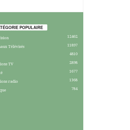
TÉGORIE POPULAIRE
12462
ision
11897
aux Télévisés
4810
2898
ions TV
1677
té
1368
ions radio
784
ique