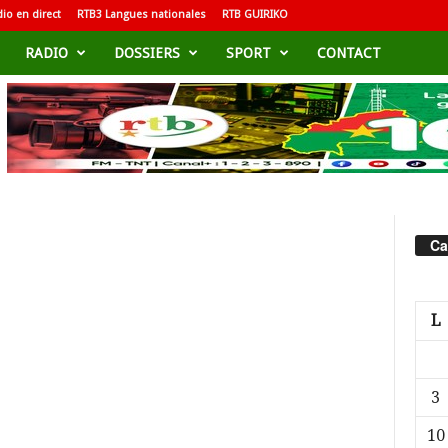
io en direct
RTB3 Langues nationales
RTB GUIRIKO
RADIO
DOSSIERS
SPORT
CONTACT
Ca
L
3
10