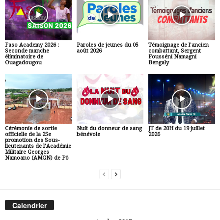
Faso Academy 2026 :
Paroles de jeunes du 05
Témoignage de l’ancien
Seconde manche
août 2026
combattant, Sergent
éliminatoire de
Fousséni Namagni
Ouagadougou
Bengaly
Cérémonie de sortie
Nuit du donneur de sang
JT de 20H du 19 juillet
officielle de la 25e
bénévole
2026
promotion des Sous-
lieutenants de l’Académie
Militaire Georges
Namoano (AMGN) de Pô
Calendrier