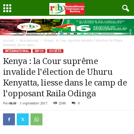
Accueil
International
Kenya : la Cour suprême invalide l’élection de Uhuru
Kenyatta, liesse dans...
INTERNATIONAL
INFOS
SOCIÉTÉ
Kenya : la Cour suprême
invalide l’élection de Uhuru
Kenyatta, liesse dans le camp de
l’opposant Raila Odinga
Par
rtb.bf
-
1 septembre 2017
2586
0