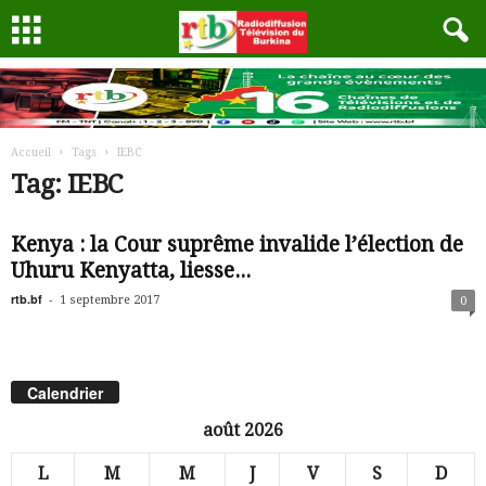
Accueil
Tags
IEBC
Tag: IEBC
Kenya : la Cour suprême invalide l’élection de
Uhuru Kenyatta, liesse...
rtb.bf
-
1 septembre 2017
0
Calendrier
août 2026
L
M
M
J
V
S
D