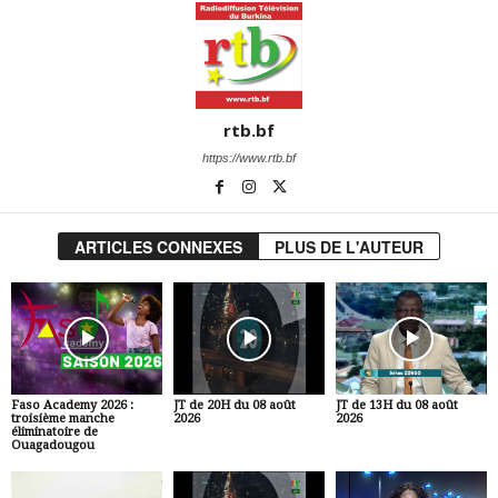
rtb.bf
https://www.rtb.bf
ARTICLES CONNEXES
PLUS DE L'AUTEUR
Faso Academy 2026 :
JT de 20H du 08 août
JT de 13H du 08 août
troisième manche
2026
2026
éliminatoire de
Ouagadougou