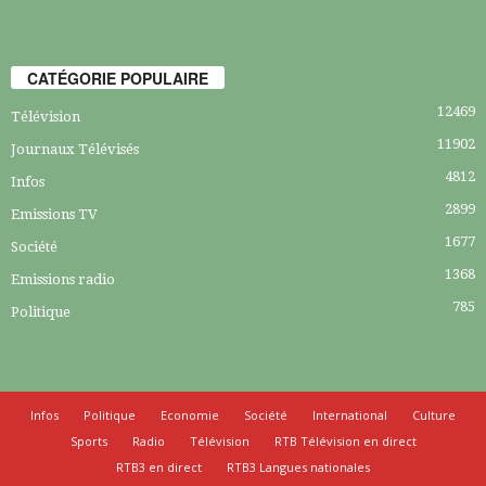
CATÉGORIE POPULAIRE
12469
Télévision
11902
Journaux Télévisés
4812
Infos
2899
Emissions TV
1677
Société
1368
Emissions radio
785
Politique
Infos
Politique
Economie
Société
International
Culture
Sports
Radio
Télévision
RTB Télévision en direct
RTB3 en direct
RTB3 Langues nationales