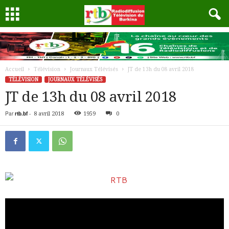
Accueil
Télévision
Journaux Télévisés
JT de 13h du 08 avril 2018
TÉLÉVISION
JOURNAUX TÉLÉVISÉS
JT de 13h du 08 avril 2018
Par
rtb.bf
-
8 avril 2018
1959
0