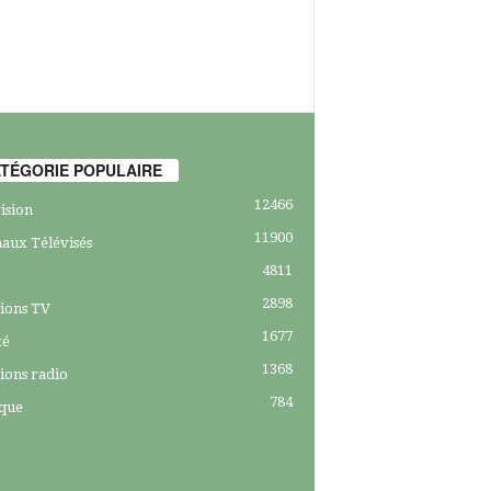
TÉGORIE POPULAIRE
12466
ision
11900
aux Télévisés
4811
2898
ions TV
1677
té
1368
ions radio
784
ique