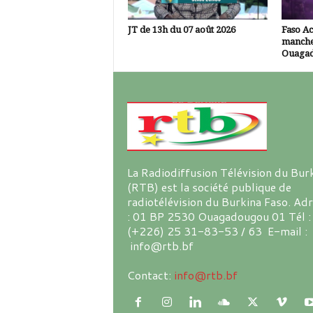
JT de 13h du 07 août 2026
Faso A
manche
Ouaga
La Radiodiffusion Télévision du Bur
(RTB) est la société publique de
radiotélévision du Burkina Faso. Ad
: 01 BP 2530 Ouagadougou 01 Tél :
(+226) 25 31-83-53 / 63 E-mail :
info@rtb.bf
Contact:
info@rtb.bf