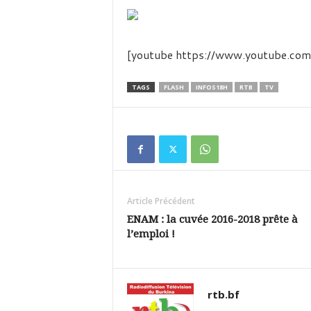
é
v
i
s
[youtube https://www.youtube.
i
o
n
TAGS
FLASH
INFOS18H
RTB
TV
d
u
B
u
r
k
i
Article Précédent
n
a
ENAM : la cuvée 2016-2018 prête à
l’emploi !
rtb.bf