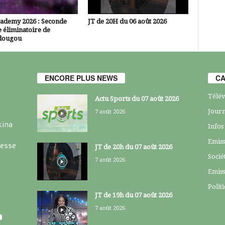
cademy 2026 : Seconde
JT de 20H du 06 août 2026
 éliminatoire de
dougou
ENCORE PLUS NEWS
CA
Télév
Actu Sports du 07 août 2026
Journ
7 août 2026
kina
Infos
Emiss
resse
JT de 20h du 07 août 2026
Socié
7 août 2026
Emiss
Polit
JT de 19h du 07 août 2026
7 août 2026