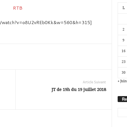
L
com/watch?v=o8U2vREb0Kk&w=560&h=315]
2
9
16
23
30
« Juin
Article Suivant
JT de 19h du 19 juillet 2018
Re