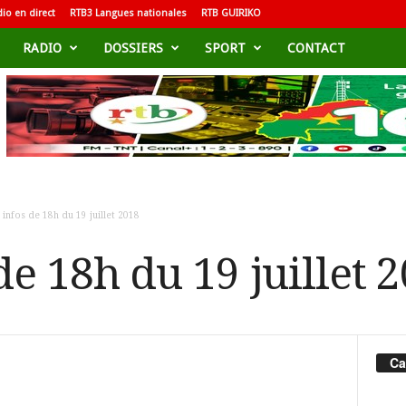
io en direct
RTB3 Langues nationales
RTB GUIRIKO
RADIO
DOSSIERS
SPORT
CONTACT
 infos de 18h du 19 juillet 2018
de 18h du 19 juillet 
Ca