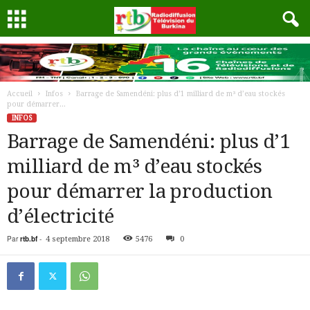
Accueil
Infos
Barrage de Samendéni: plus d’1 milliard de m³ d’eau stockés
pour démarrer...
INFOS
Barrage de Samendéni: plus d’1
milliard de m³ d’eau stockés
pour démarrer la production
d’électricité
Par
rtb.bf
-
4 septembre 2018
5476
0