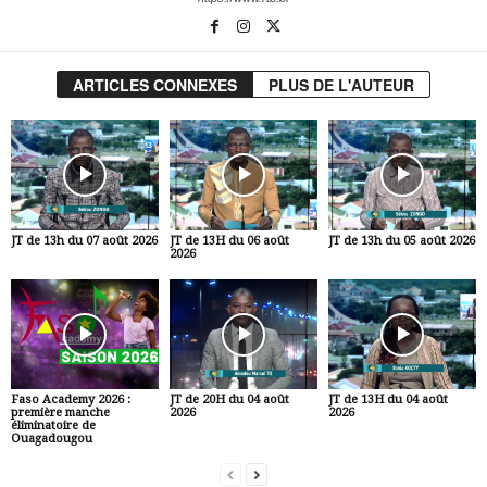
ARTICLES CONNEXES
PLUS DE L'AUTEUR
JT de 13h du 07 août 2026
JT de 13H du 06 août
JT de 13h du 05 août 2026
2026
Faso Academy 2026 :
JT de 20H du 04 août
JT de 13H du 04 août
première manche
2026
2026
éliminatoire de
Ouagadougou