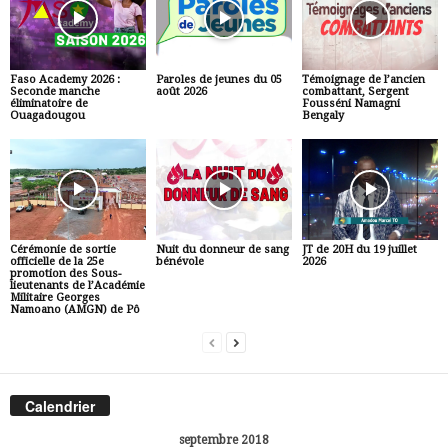
Faso Academy 2026 :
Paroles de jeunes du 05
Témoignage de l’ancien
Seconde manche
août 2026
combattant, Sergent
éliminatoire de
Fousséni Namagni
Ouagadougou
Bengaly
Cérémonie de sortie
Nuit du donneur de sang
JT de 20H du 19 juillet
officielle de la 25e
bénévole
2026
promotion des Sous-
lieutenants de l’Académie
Militaire Georges
Namoano (AMGN) de Pô
Calendrier
septembre 2018