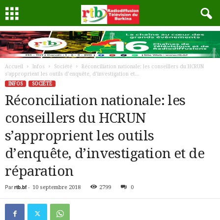
Accueil
Infos
Société
Réconciliation nationale: les conseillers du HCRUN
s’approprient les outils d’enquête, d’investigation et...
INFOS
SOCIÉTÉ
Réconciliation nationale: les
conseillers du HCRUN
s’approprient les outils
d’enquête, d’investigation et de
réparation
Par
rtb.bf
-
10 septembre 2018
2799
0