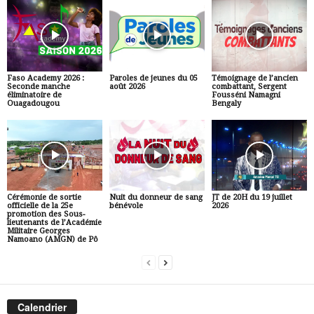
Faso Academy 2026 :
Paroles de jeunes du 05
Témoignage de l’ancien
Seconde manche
août 2026
combattant, Sergent
éliminatoire de
Fousséni Namagni
Ouagadougou
Bengaly
Cérémonie de sortie
Nuit du donneur de sang
JT de 20H du 19 juillet
officielle de la 25e
bénévole
2026
promotion des Sous-
lieutenants de l’Académie
Militaire Georges
Namoano (AMGN) de Pô
Calendrier