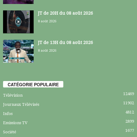
JT de 20H du 08 août 2026
8 août 2026
JT de 13H du 08 août 2026
8 août 2026
CATÉGORIE POPULAIRE
12469
Télévision
11902
Journaux Télévisés
4812
Infos
2899
Emissions TV
1677
Société