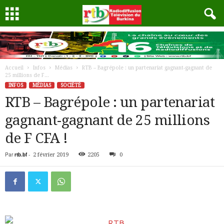
Accueil
Infos
Médias
RTB – Bagrépole : un partenariat gagnant-gagnant de
25 millions de F...
INFOS
MÉDIAS
SOCIÉTÉ
RTB – Bagrépole : un partenariat
gagnant-gagnant de 25 millions
de F CFA !
Par
rtb.bf
-
2 février 2019
2205
0