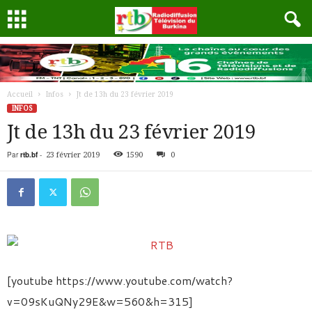
Accueil
Infos
Jt de 13h du 23 février 2019
INFOS
Jt de 13h du 23 février 2019
Par
rtb.bf
-
23 février 2019
1590
0
[youtube https://www.youtube.com/watch?
v=09sKuQNy29E&w=560&h=315]