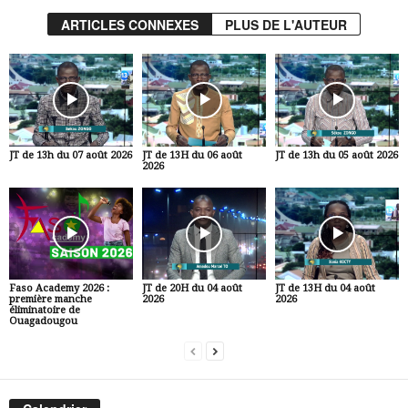
ARTICLES CONNEXES
PLUS DE L'AUTEUR
JT de 13h du 07 août 2026
JT de 13H du 06 août
JT de 13h du 05 août 2026
2026
Faso Academy 2026 :
JT de 20H du 04 août
JT de 13H du 04 août
première manche
2026
2026
éliminatoire de
Ouagadougou