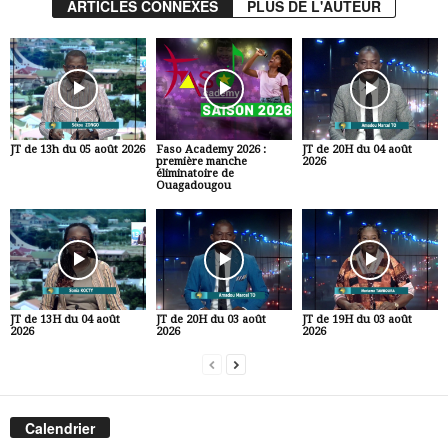
ARTICLES CONNEXES
PLUS DE L'AUTEUR
JT de 13h du 05 août 2026
Faso Academy 2026 :
JT de 20H du 04 août
première manche
2026
éliminatoire de
Ouagadougou
JT de 13H du 04 août
JT de 20H du 03 août
JT de 19H du 03 août
2026
2026
2026
Calendrier