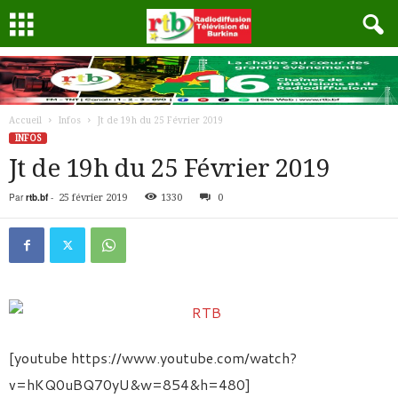
Accueil
Infos
Jt de 19h du 25 Février 2019
INFOS
Jt de 19h du 25 Février 2019
Par
rtb.bf
-
25 février 2019
1330
0
[youtube https://www.youtube.com/watch?
v=hKQ0uBQ70yU&w=854&h=480]