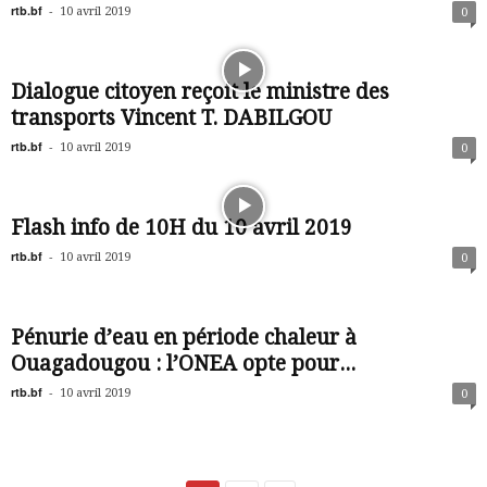
rtb.bf
-
10 avril 2019
0
Dialogue citoyen reçoit le ministre des
transports Vincent T. DABILGOU
rtb.bf
-
10 avril 2019
0
Flash info de 10H du 10 avril 2019
rtb.bf
-
10 avril 2019
0
Pénurie d’eau en période chaleur à
Ouagadougou : l’ONEA opte pour...
rtb.bf
-
10 avril 2019
0