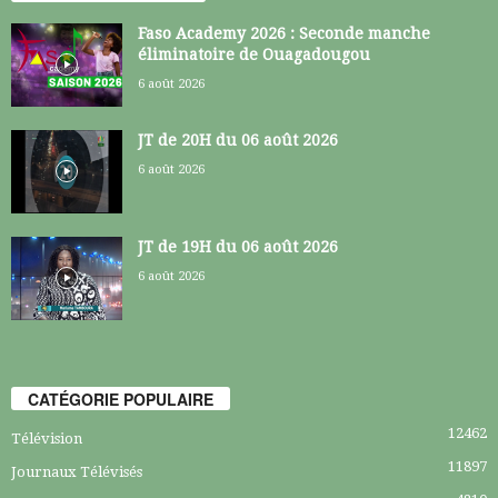
Faso Academy 2026 : Seconde manche
éliminatoire de Ouagadougou
6 août 2026
JT de 20H du 06 août 2026
6 août 2026
JT de 19H du 06 août 2026
6 août 2026
CATÉGORIE POPULAIRE
12462
Télévision
11897
Journaux Télévisés