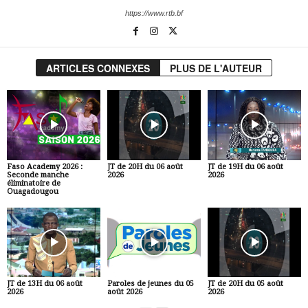
https://www.rtb.bf
ARTICLES CONNEXES
PLUS DE L'AUTEUR
Faso Academy 2026 :
JT de 20H du 06 août
JT de 19H du 06 août
Seconde manche
2026
2026
éliminatoire de
Ouagadougou
JT de 13H du 06 août
Paroles de jeunes du 05
JT de 20H du 05 août
2026
août 2026
2026