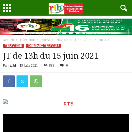
Accueil
Télévision
Journaux Télévisés
JT de 13h du 15 juin 2021
TÉLÉVISION
JOURNAUX TÉLÉVISÉS
JT de 13h du 15 juin 2021
Par
rtb.bf
-
15 juin 2021
889
0