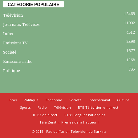
CATÉGORIE POPULAIRE
12469
Télévision
11902
Journaux Télévisés
4812
Infos
2899
Emissions TV
1677
Société
1368
Emissions radio
785
Politique
Infos
Politique
Economie
Société
International
Culture
Sports
Radio
Télévision
RTB Télévision en direct
RTB3 en direct
RTB3 Langues nationales
Télé Zénith : Prenez de la Hauteur !
© 2015 - Radiodiffusion Télévision du Burkina