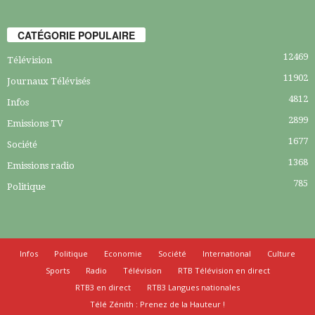
CATÉGORIE POPULAIRE
12469
Télévision
11902
Journaux Télévisés
4812
Infos
2899
Emissions TV
1677
Société
1368
Emissions radio
785
Politique
Infos
Politique
Economie
Société
International
Culture
Sports
Radio
Télévision
RTB Télévision en direct
RTB3 en direct
RTB3 Langues nationales
Télé Zénith : Prenez de la Hauteur !