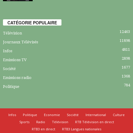
CATÉGORIE POPULAIRE
12463
Télévision
11898
Journaux Télévisés
4811
Infos
2898
Emissions TV
1677
Société
1368
Emissions radio
784
Politique
Infos
Politique
Economie
Société
International
Culture
Sports
Radio
Télévision
RTB Télévision en direct
RTB3 en direct
RTB3 Langues nationales