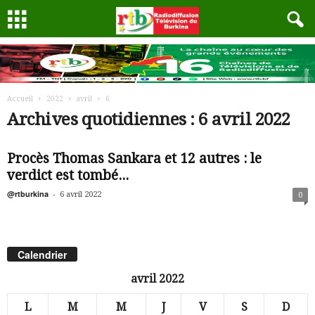
Accueil
2022
avril
6
Archives quotidiennes : 6 avril 2022
Procès Thomas Sankara et 12 autres : le
verdict est tombé...
@rtburkina
-
6 avril 2022
0
Calendrier
avril 2022
L
M
M
J
V
S
D