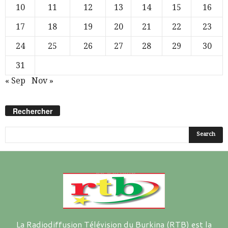
10
11
12
13
14
15
16
17
18
19
20
21
22
23
24
25
26
27
28
29
30
31
« Sep
Nov »
Rechercher
La Radiodiffusion Télévision du Burkina (RTB) est la