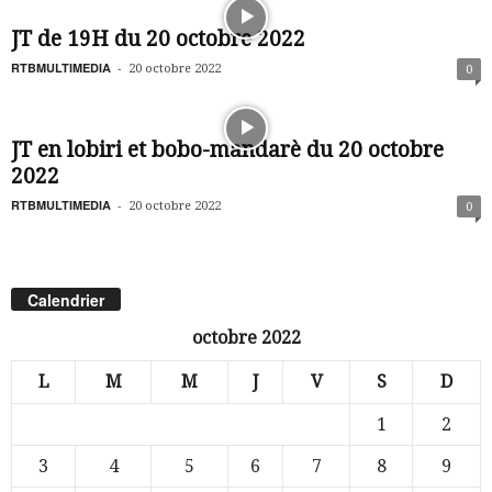
JT de 19H du 20 octobre 2022
RTBMULTIMEDIA
-
20 octobre 2022
0
JT en lobiri et bobo-mandarè du 20 octobre
2022
RTBMULTIMEDIA
-
20 octobre 2022
0
Calendrier
octobre 2022
L
M
M
J
V
S
D
1
2
3
4
5
6
7
8
9