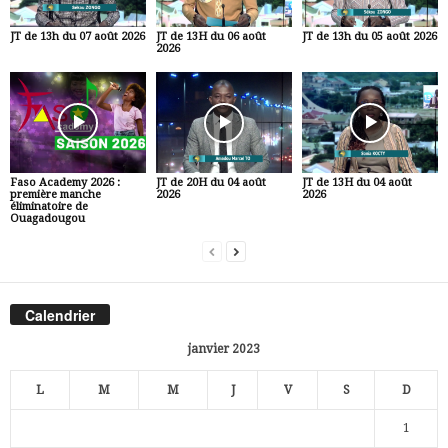
JT de 13h du 07 août 2026
JT de 13H du 06 août
JT de 13h du 05 août 2026
2026
Faso Academy 2026 :
JT de 20H du 04 août
JT de 13H du 04 août
première manche
2026
2026
éliminatoire de
Ouagadougou
Calendrier
janvier 2023
L
M
M
J
V
S
D
1