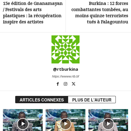
15e édition de Gnanamayan
Burkina : 12 forces
/ Festivals des arts
combattantes tombées, au
plastiques : la récupération
moins quinze terroristes
inspire des artistes
tués à Falagountou
@rtburkina
https://wwww.rtb.bf
ARTICLES CONNEXES
PLUS DE L'AUTEUR