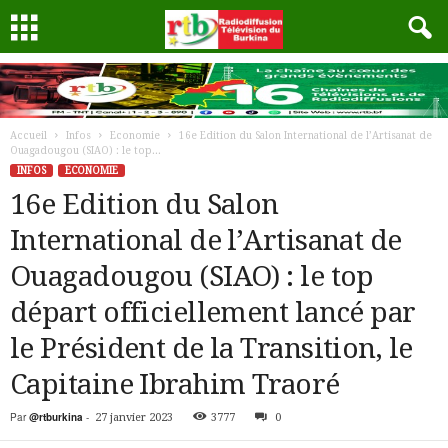
Accueil
Infos
Economie
16e Edition du Salon International de l’Artisanat de
Ouagadougou (SIAO) : le top...
INFOS
ECONOMIE
16e Edition du Salon
International de l’Artisanat de
Ouagadougou (SIAO) : le top
départ officiellement lancé par
le Président de la Transition, le
Capitaine Ibrahim Traoré
Par
@rtburkina
-
27 janvier 2023
3777
0