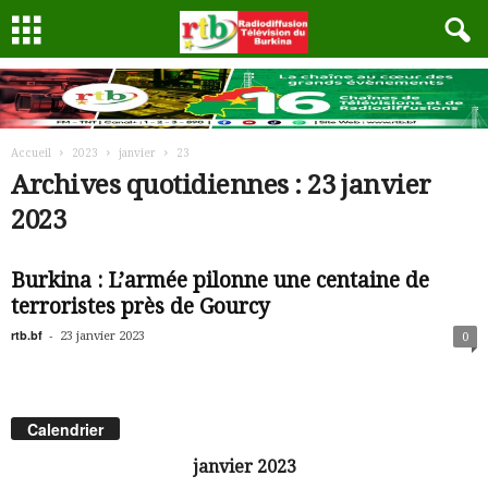
Accueil
2023
janvier
23
Archives quotidiennes : 23 janvier
2023
Burkina : L’armée pilonne une centaine de
terroristes près de Gourcy
rtb.bf
-
23 janvier 2023
0
Calendrier
janvier 2023