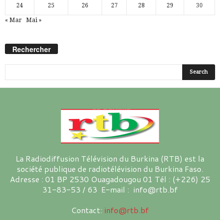
24
25
26
27
28
29
30
« Mar
Mai »
Rechercher
La Radiodiffusion Télévision du Burkina (RTB) est la
société publique de radiotélévision du Burkina Faso.
Adresse : 01 BP 2530 Ouagadougou 01 Tél : (+226) 25
31-83-53 / 63 E-mail : info@rtb.bf
Contact:
info@rtb.bf