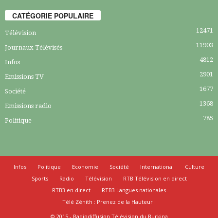
CATÉGORIE POPULAIRE
12471
Télévision
11903
Journaux Télévisés
4812
Infos
2901
Emissions TV
1677
Société
1368
Emissions radio
785
Politique
Infos
Politique
Economie
Société
International
Culture
Sports
Radio
Télévision
RTB Télévision en direct
RTB3 en direct
RTB3 Langues nationales
Télé Zénith : Prenez de la Hauteur !
© 2015 - Radiodiffusion Télévision du Burkina