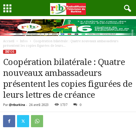
Accueil
Infos
Coopération bilatérale : Quatre nouveaux ambassadeurs
présentent les copies figurées de leurs...
INFOS
Coopération bilatérale : Quatre
nouveaux ambassadeurs
présentent les copies figurées de
leurs lettres de créance
Par
@rtburkina
-
24 avril 2023
1737
0