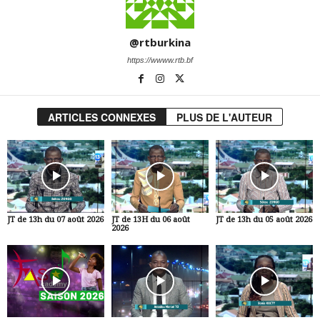
@rtburkina
https://wwww.rtb.bf
ARTICLES CONNEXES
PLUS DE L'AUTEUR
JT de 13h du 07 août 2026
JT de 13H du 06 août
JT de 13h du 05 août 2026
2026