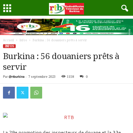
Accueil
Infos
Burkina : 56 douaniers prêts à servir
INFOS
Burkina : 56 douaniers prêts à
servir
Par
@rtburkina
-
7 septembre 2023
1158
0
La 29e promotion des inspecteurs de douane et la 33e