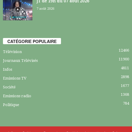
JT de 19h du 07 août 2026
7 août 2026
CATÉGORIE POPULAIRE
12466
Télévision
11900
Journaux Télévisés
4811
Infos
2898
Emissions TV
1677
Société
1368
Emissions radio
784
Politique