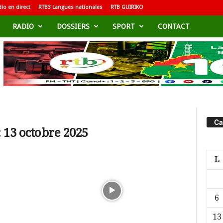
io en direct
RTB3 Langues nationales
RTB GUIRIKO
RADIO
DOSSIERS
SPORT
CONTACT
Ca
 13 octobre 2025
L
6
13