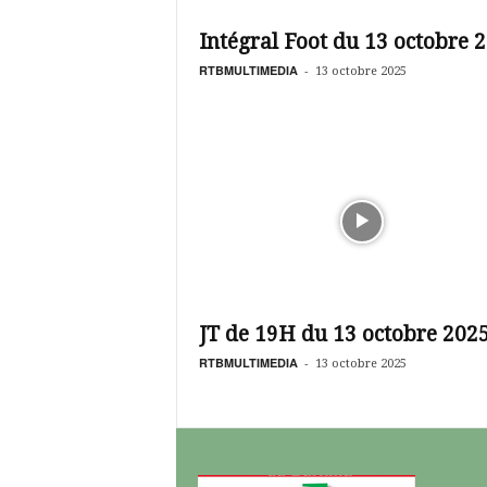
é
v
Intégral Foot du 13 octobre 
i
s
RTBMULTIMEDIA
-
13 octobre 2025
i
o
n
d
u
B
u
r
k
i
n
JT de 19H du 13 octobre 202
a
RTBMULTIMEDIA
-
13 octobre 2025