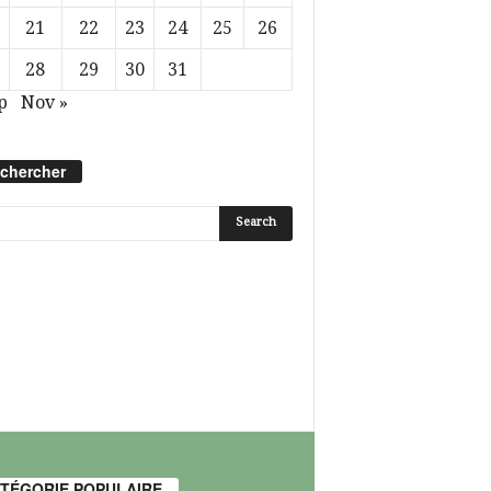
21
22
23
24
25
26
28
29
30
31
p
Nov »
chercher
TÉGORIE POPULAIRE