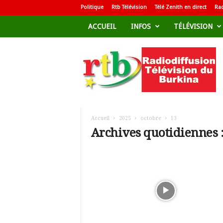
Politique
Rtb Télévision
Télé Zenith en direct
Rad
ACCUEIL
INFOS
TÉLÉVISION
R
a
d
i
o
d
i
f
Accueil
2025
octobre
13
f
Archives quotidiennes :
u
s
i
o
n
T
é
l