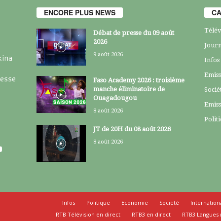
ENCORE PLUS NEWS
CA
Télév
Débat de presse du 09 août
2026
Journ
9 août 2026
kina
Infos
Emiss
resse
Faso Academy 2026 : troisième
manche éliminatoire de
Socié
Ouagadougou
Emiss
8 août 2026
Polit
JT de 20H du 08 août 2026
8 août 2026
Infos
Politique
Economie
Société
Internation
RTB Télévision en direct
RTB3 en direct
RTB3 Langues 