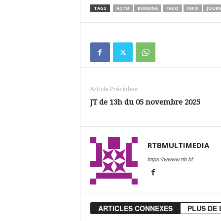
TAGS
ACTU
BURKINA
FASO
INFO
JOUR
Article Précédent
JT de 13h du 05 novembre 2025
RTBMULTIMEDIA
https://wwww.rtb.bf
ARTICLES CONNEXES
PLUS DE 