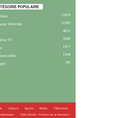
TÉGORIE POPULAIRE
12470
ision
11902
aux Télévisés
4812
2900
ions TV
1677
té
1368
ions radio
785
ique
al
Culture
Sports
Radio
Télévision
nationales
Télé Zénith : Prenez de la Hauteur !