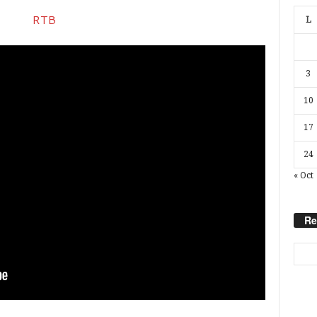
L
3
10
17
24
« Oct
Re