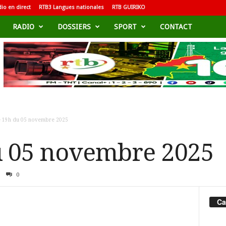
io en direct
RTB3 Langues nationales
RTB GUIRIKO
RADIO
DOSSIERS
SPORT
CONTACT
e 19h du 05 novembre 2025
u 05 novembre 2025
0
Ca