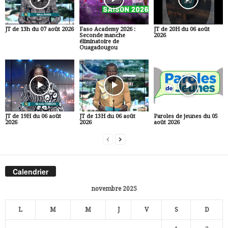
JT de 13h du 07 août 2026
Faso Academy 2026 :
JT de 20H du 06 août
Seconde manche
2026
éliminatoire de
Ouagadougou
JT de 19H du 06 août
JT de 13H du 06 août
Paroles de jeunes du 05
2026
2026
août 2026
Calendrier
novembre 2025
L
M
M
J
V
S
D