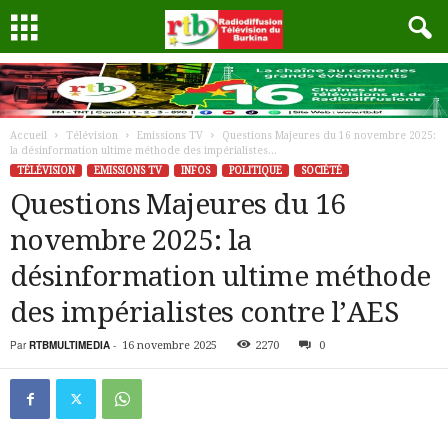
Accueil
Télévision
Emissions TV
Questions Majeures du 16 novembre 2025:
la désinformation ultime méthode des impérialistes...
TÉLÉVISION
EMISSIONS TV
INFOS
POLITIQUE
SOCIÉTÉ
Questions Majeures du 16
novembre 2025: la
désinformation ultime méthode
des impérialistes contre l’AES
Par
RTBMULTIMEDIA
-
16 novembre 2025
2270
0