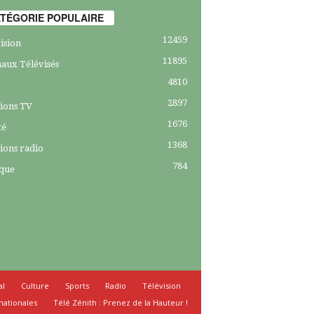
TÉGORIE POPULAIRE
12459
ision
11895
aux Télévisés
4810
2897
ions TV
1676
té
1368
ions radio
784
ique
al
Culture
Sports
Radio
Télévision
nationales
Télé Zénith : Prenez de la Hauteur !