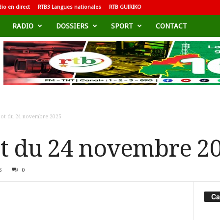
io en direct
RTB3 Langues nationales
RTB GUIRIKO
RADIO
DOSSIERS
SPORT
CONTACT
Foot du 24 novembre 2025
ot du 24 novembre 2
5
0
Ca