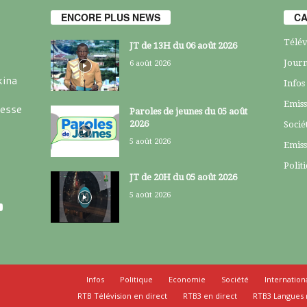
ENCORE PLUS NEWS
CA
Télév
JT de 13H du 06 août 2026
Journ
6 août 2026
kina
Infos
Emiss
resse
Paroles de jeunes du 05 août
2026
Socié
5 août 2026
Emiss
Polit
JT de 20H du 05 août 2026
5 août 2026
Infos
Politique
Economie
Société
Internation
RTB Télévision en direct
RTB3 en direct
RTB3 Langues 