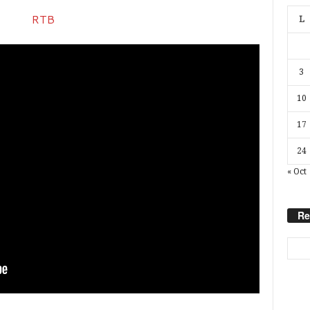
L
3
10
17
24
« Oct
Re