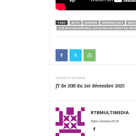
TAGS
ACTU
BURKINA
BURKINA FASO
EMIS
RTB EDITION SPÉCIALE : LES ECHOS DU FRONT DU 1ER 
Article Précédent
JT de 20H du 1er décembre 2025
RTBMULTIMEDIA
https://wwww.rtb.bf