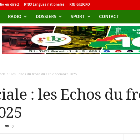
io en direct
RTB3 Langues nationales
RTB GUIRIKO
RADIO
DOSSIERS
SPORT
CONTACT
éciale : les Echos du front du 1er décembre 2025
iale : les Echos du f
025
0