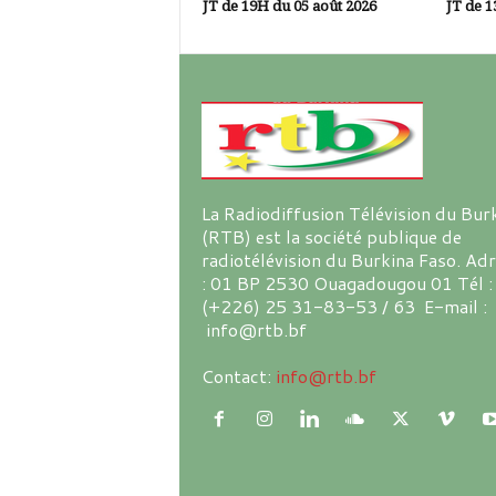
JT de 19H du 05 août 2026
JT de 1
La Radiodiffusion Télévision du Bur
(RTB) est la société publique de
radiotélévision du Burkina Faso. Ad
: 01 BP 2530 Ouagadougou 01 Tél :
(+226) 25 31-83-53 / 63 E-mail :
info@rtb.bf
Contact:
info@rtb.bf