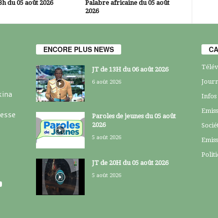
3h du 05 août 2026
Palabre africaine du 05 août
2026
ENCORE PLUS NEWS
CA
Télév
JT de 13H du 06 août 2026
Journ
6 août 2026
kina
Infos
Emiss
resse
Paroles de jeunes du 05 août
2026
Socié
5 août 2026
Emiss
Polit
JT de 20H du 05 août 2026
5 août 2026