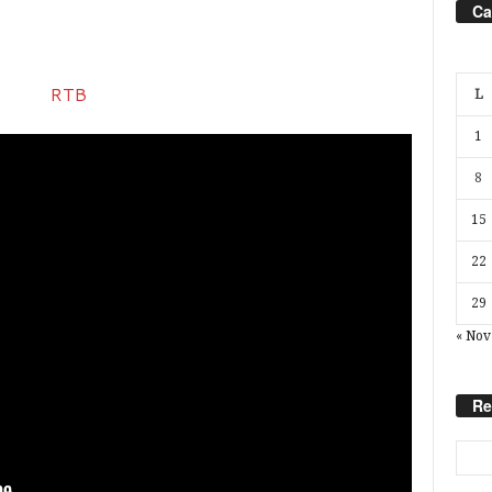
Ca
L
1
8
15
22
29
« Nov
Re