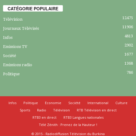
CATÉGORIE POPULAIRE
12475
Télévision
11906
Journaux Télévisés
4813
Infos
2902
Emissions TV
1677
Société
1368
Emissions radio
786
Politique
Infos
Politique
Economie
Société
International
Culture
Sports
Radio
Télévision
RTB Télévision en direct
RTB3 en direct
RTB3 Langues nationales
Télé Zénith : Prenez de la Hauteur !
© 2015 - Radiodiffusion Télévision du Burkina