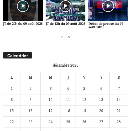
JT de 20h du 09 août 2026
JT de 13h du 09 août 2026
Débat de presse du 09
août 2026
Calendrier
décembre 2025
L
M
M
J
V
S
D
1
2
3
4
5
6
7
8
9
10
11
12
13
14
15
16
17
18
19
20
21
22
23
24
25
26
27
28