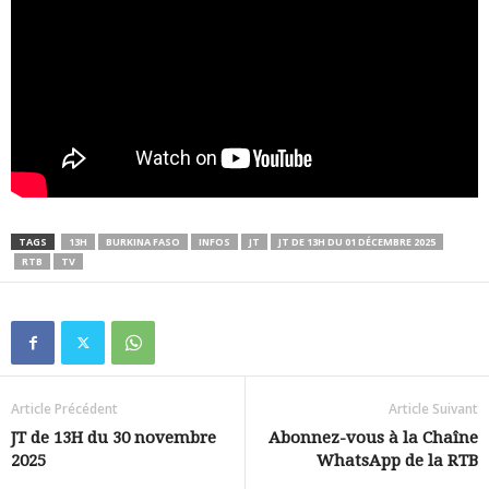
TAGS
13H
BURKINA FASO
INFOS
JT
JT DE 13H DU 01 DÉCEMBRE 2025
RTB
TV
Article Précédent
Article Suivant
JT de 13H du 30 novembre
Abonnez-vous à la Chaîne
2025
WhatsApp de la RTB