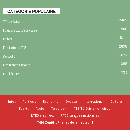
CATÉGORIE POPULAIRE
12465
Télévision
11900
Journaux Télévisés
4811
Infos
2898
Emissions TV
1677
Société
1368
Emissions radio
784
Politique
Infos
Politique
Economie
Société
International
Culture
Sports
Radio
Télévision
RTB Télévision en direct
RTB3 en direct
RTB3 Langues nationales
Télé Zénith : Prenez de la Hauteur !