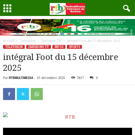
Accueil
Télévision
Emissions TV
intégral Foot du 15 décembre 2025
TÉLÉVISION
EMISSIONS TV
INFOS
SPORTS
intégral Foot du 15 décembre
2025
Par
RTBMULTIMEDIA
-
15 décembre 2025
7817
0