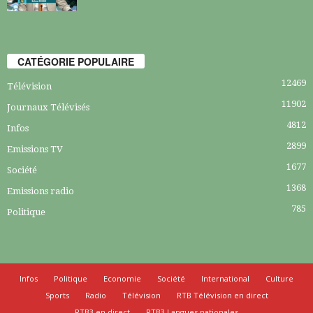
CATÉGORIE POPULAIRE
12469
Télévision
11902
Journaux Télévisés
4812
Infos
2899
Emissions TV
1677
Société
1368
Emissions radio
785
Politique
Infos
Politique
Economie
Société
International
Culture
Sports
Radio
Télévision
RTB Télévision en direct
RTB3 en direct
RTB3 Langues nationales