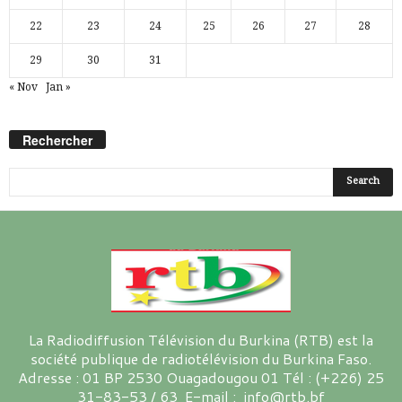
22
23
24
25
26
27
28
29
30
31
« Nov
Jan »
Rechercher
La Radiodiffusion Télévision du Burkina (RTB) est la
société publique de radiotélévision du Burkina Faso.
Adresse : 01 BP 2530 Ouagadougou 01 Tél : (+226) 25
31-83-53 / 63 E-mail : info@rtb.bf