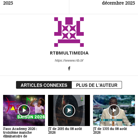
2025
décembre 2025
RTBMULTIMEDIA
https://wwww.rtb.bf
ARTICLES CONNEXES
PLUS DE L'AUTEUR
Faso Academy 2026 :
JT de 20H du 08 août
JT de 13H du 08 août
troisième manche
2026
2026
éliminatoire de