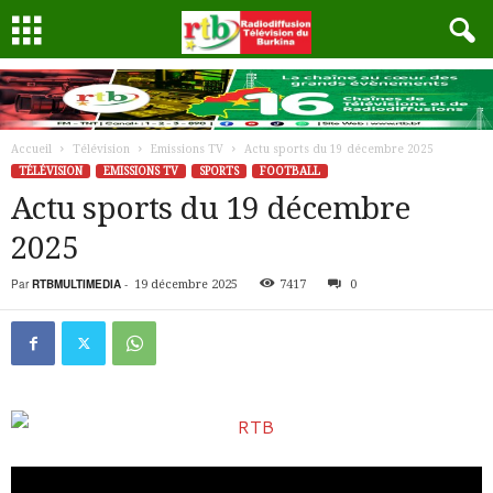
Accueil
Télévision
Emissions TV
Actu sports du 19 décembre 2025
TÉLÉVISION
EMISSIONS TV
SPORTS
FOOTBALL
Actu sports du 19 décembre
2025
Par
RTBMULTIMEDIA
-
19 décembre 2025
7417
0