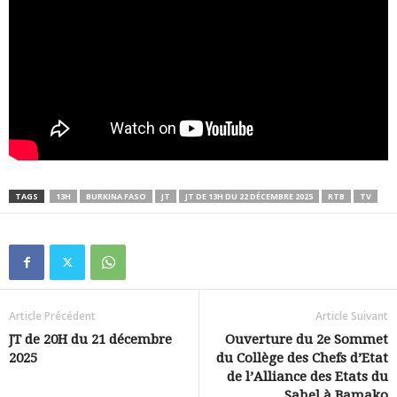
TAGS
13H
BURKINA FASO
JT
JT DE 13H DU 22 DÉCEMBRE 2025
RTB
TV
Article Précédent
Article Suivant
JT de 20H du 21 décembre
Ouverture du 2e Sommet
2025
du Collège des Chefs d’Etat
de l’Alliance des Etats du
Sahel à Bamako