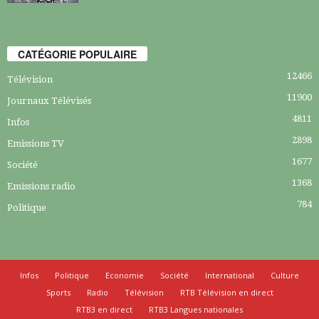
CATÉGORIE POPULAIRE
12466
Télévision
11900
Journaux Télévisés
4811
Infos
2898
Emissions TV
1677
Société
1368
Emissions radio
784
Politique
Infos
Politique
Economie
Société
International
Culture
Sports
Radio
Télévision
RTB Télévision en direct
RTB3 en direct
RTB3 Langues nationales