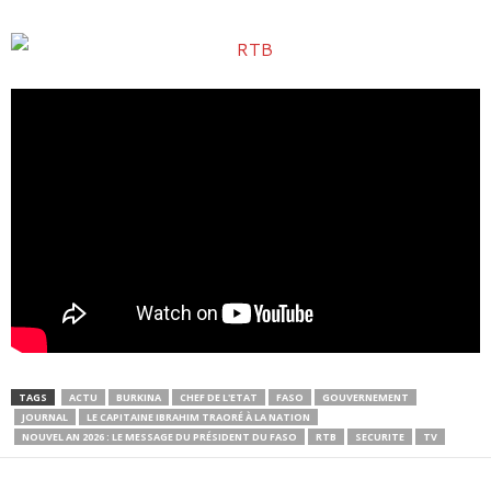
TAGS
ACTU
BURKINA
CHEF DE L'ETAT
FASO
GOUVERNEMENT
JOURNAL
LE CAPITAINE IBRAHIM TRAORÉ À LA NATION
NOUVEL AN 2026 : LE MESSAGE DU PRÉSIDENT DU FASO
RTB
SECURITE
TV