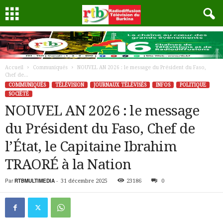
Accueil
Communiqués
NOUVEL AN 2026 : le message du Président du Faso,
Chef de...
COMMUNIQUÉS
TÉLÉVISION
JOURNAUX TÉLÉVISÉS
INFOS
POLITIQUE
SOCIÉTÉ
NOUVEL AN 2026 : le message
du Président du Faso, Chef de
l’État, le Capitaine Ibrahim
TRAORÉ à la Nation
Par
RTBMULTIMEDIA
-
31 décembre 2025
23186
0