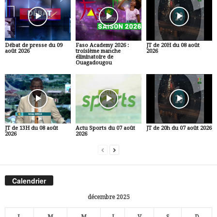
Débat de presse du 09
Faso Academy 2026 :
JT de 20H du 08 août
août 2026
troisième manche
2026
éliminatoire de
Ouagadougou
JT de 13H du 08 août
Actu Sports du 07 août
JT de 20h du 07 août 2026
2026
2026
Calendrier
décembre 2025
L
M
M
J
V
S
D