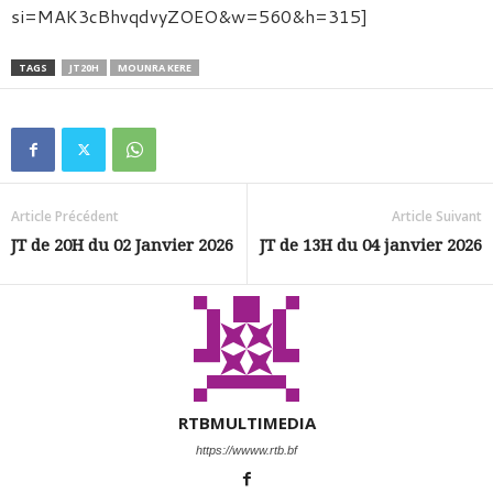
si=MAK3cBhvqdvyZOEO&w=560&h=315]
TAGS
JT20H
MOUNRA KERE
Article Précédent
Article Suivant
JT de 20H du 02 Janvier 2026
JT de 13H du 04 janvier 2026
RTBMULTIMEDIA
https://wwww.rtb.bf