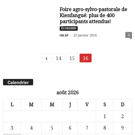
Foire agro-sylvo-pastorale de
Kienfangué: plus de 400
participants attendus!
Economie
rtb.bf
-
0
23 janvier 2016
14
15
16
Calendrier
août 2026
L
M
M
J
V
S
D
1
2
3
4
5
6
7
8
9