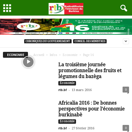
CHRONIQUES DU GOUVERNEMENT
CONSEIL DES MINISTRES
ECONOMIE
Accueil
Infos
Economie
Page 16
La troisième journée
promotionnelle des fruits et
légumes du bazèga
Economie
rtb.bf
-
0
13 mars 2016
Africalia 2016 : De bonnes
perspectives pour l’économie
burkinabè
Economie
rtb.bf
-
0
27 février 2016