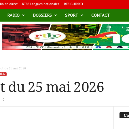
io en direct
RTB3 Langues nationales
RTB GUIRIKO
RADIO
DOSSIERS
SPORT
CONTACT
oot du 25 mai 2026
ALL
ot du 25 mai 2026
0
Ca