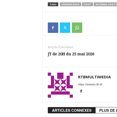
TAGS
BURKINA FASO
FOOT
INTÉGRAL FOOT D
Article Précédent
JT de 20H du 25 mai 2026
RTBMULTIMEDIA
https://wwww.rtb.bf
ARTICLES CONNEXES
PLUS DE 