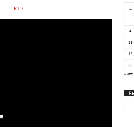
L
4
11
18
25
« Avr
Re