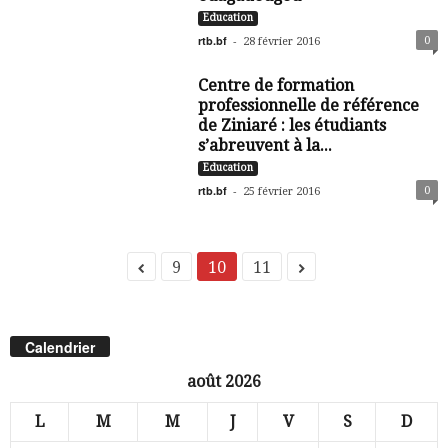
Education
rtb.bf
-
0
28 février 2016
Centre de formation
professionnelle de référence
de Ziniaré : les étudiants
s’abreuvent à la...
Education
rtb.bf
-
0
25 février 2016
9
10
11
Calendrier
août 2026
L
M
M
J
V
S
D