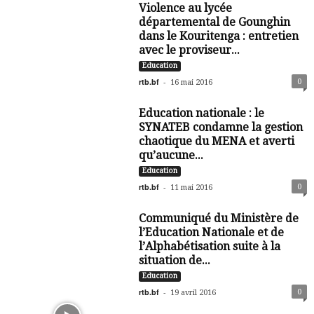
Violence au lycée
départemental de Gounghin
dans le Kouritenga : entretien
avec le proviseur...
Education
rtb.bf
-
0
16 mai 2016
Education nationale : le
SYNATEB condamne la gestion
chaotique du MENA et averti
qu’aucune...
Education
rtb.bf
-
0
11 mai 2016
Communiqué du Ministère de
l’Education Nationale et de
l’Alphabétisation suite à la
situation de...
Education
rtb.bf
-
0
19 avril 2016