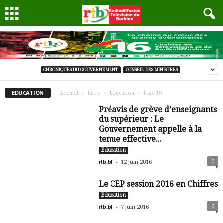
CHRONIQUES DU GOUVERNEMENT
CONSEIL DES MINISTRES
EDUCATION
Accueil
Infos
Education
Page 10
Préavis de grève d’enseignants
du supérieur : Le
Gouvernement appelle à la
tenue effective...
Education
rtb.bf
-
0
12 juin 2016
Le CEP session 2016 en Chiffres
Education
rtb.bf
-
0
7 juin 2016