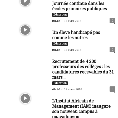
Journée continue dans les
écoles primaires publiques
Education
rtb.bf
-
0
14 avril 2016
Un éleve handicapé pas
comme les autres
Education
rtb.bf
-
0
14 avril 2016
Recrutement de 4 200
professeurs des collèges : les
candidatures recevables du 31
mars...
Education
rtb.bf
-
0
19 mars 2016
L’Institut Africain de
Management (IAM) inaugure
son nouveau campus à
ouagadougou