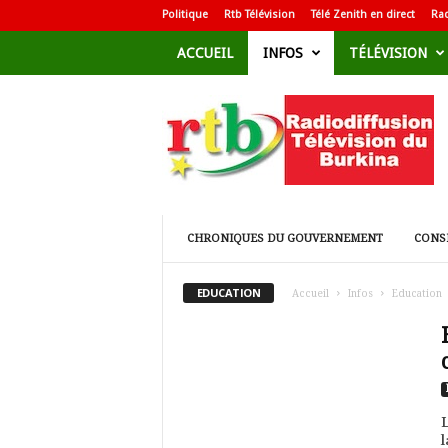
Politique
Rtb Télévision
Télé Zenith en direct
Rad
ACCUEIL
INFOS
TÉLÉVISION
R
a
d
i
o
d
i
f
CHRONIQUES DU GOUVERNEMENT
CONSE
f
u
EDUCATION
Accueil
Infos
Education
s
i
o
n
T
é
L
l
l