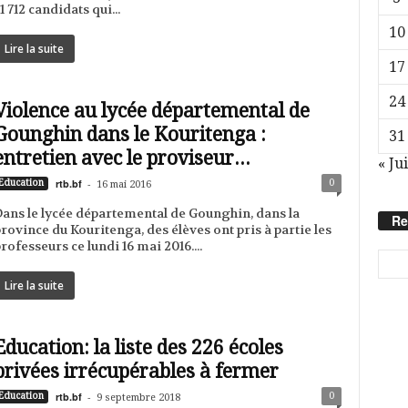
1 712 candidats qui...
10
Lire la suite
17
24
Violence au lycée départemental de
Gounghin dans le Kouritenga :
31
entretien avec le proviseur...
« Jui
rtb.bf
-
0
Education
16 mai 2016
ans le lycée départemental de Gounghin, dans la
Re
rovince du Kouritenga, des élèves ont pris à partie les
rofesseurs ce lundi 16 mai 2016....
Lire la suite
Education: la liste des 226 écoles
privées irrécupérables à fermer
rtb.bf
-
0
Education
9 septembre 2018