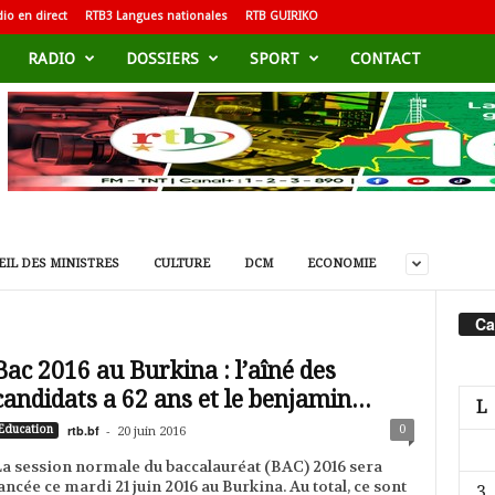
io en direct
RTB3 Langues nationales
RTB GUIRIKO
RADIO
DOSSIERS
SPORT
CONTACT
IL DES MINISTRES
CULTURE
DCM
ECONOMIE
Ca
Bac 2016 au Burkina : l’aîné des
candidats a 62 ans et le benjamin...
L
rtb.bf
-
0
Education
20 juin 2016
a session normale du baccalauréat (BAC) 2016 sera
ancée ce mardi 21 juin 2016 au Burkina. Au total, ce sont
3