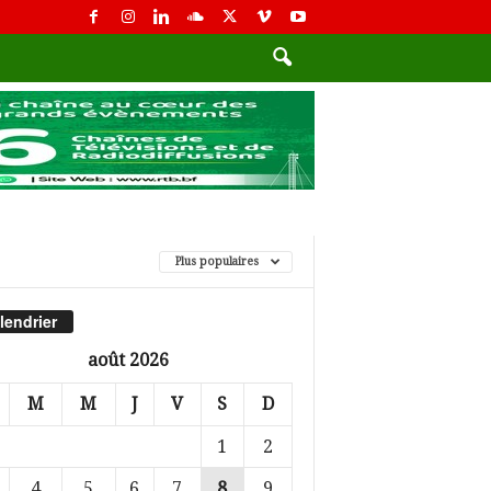
Plus populaires
lendrier
août 2026
M
M
J
V
S
D
1
2
4
5
6
7
8
9