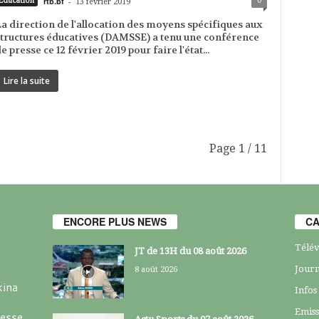
rtb.bf
-
0
Education
13 février 2019
a direction de l'allocation des moyens spécifiques aux
tructures éducatives (DAMSSE) a tenu une conférence
e presse ce 12 février 2019 pour faire l'état...
Lire la suite
Page 1 / 11
ENCORE PLUS NEWS
CA
Télév
JT de 13H du 08 août 2026
Journ
8 août 2026
kina
Infos
Emiss
resse