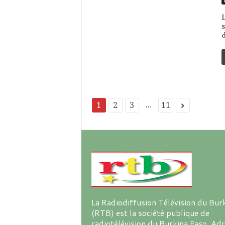
L
s
d
...
1
2
3
11
La Radiodiffusion Télévision du Bur
(RTB) est la société publique de
radiotélévision du Burkina Faso. Ad