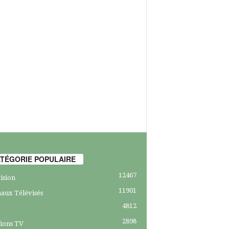
TÉGORIE POPULAIRE
12467
ision
11901
aux Télévisés
4812
2898
ions TV