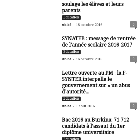
soulage les élèves et leurs
parents
Education
rtb.bf
-
0
18 octobre 2016
SYNATEB : message de rentrée
de l’année scolaire 2016-2017
Education
rtb.bf
-
0
16 octobre 2016
Lettre ouverte au PM : la F-
SYNTER interpelle le
gouvernement sur « un abus
d’autorité...
Education
rtb.bf
-
0
1 août 2016
Bac 2016 au Burkina: 71 712
candidats à l’assaut du 1er
diplôme universitaire
Education