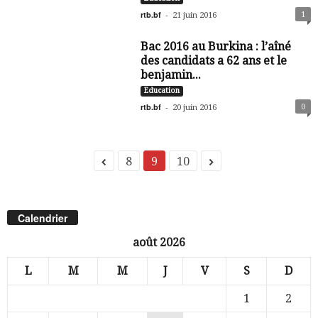
rtb.bf
-
1
21 juin 2016
Bac 2016 au Burkina : l’aîné
des candidats a 62 ans et le
benjamin...
Education
rtb.bf
-
0
20 juin 2016
8
9
10
Calendrier
août 2026
L
M
M
J
V
S
D
1
2