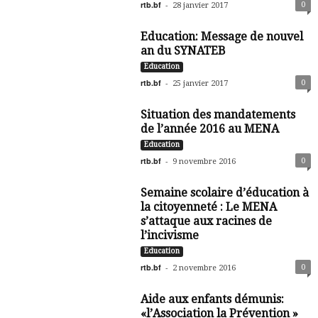
rtb.bf
-
0
28 janvier 2017
Education: Message de nouvel
an du SYNATEB
Education
rtb.bf
-
0
25 janvier 2017
Situation des mandatements
de l’année 2016 au MENA
Education
rtb.bf
-
0
9 novembre 2016
Semaine scolaire d’éducation à
la citoyenneté : Le MENA
s’attaque aux racines de
l’incivisme
Education
rtb.bf
-
0
2 novembre 2016
Aide aux enfants démunis:
«l’Association la Prévention »