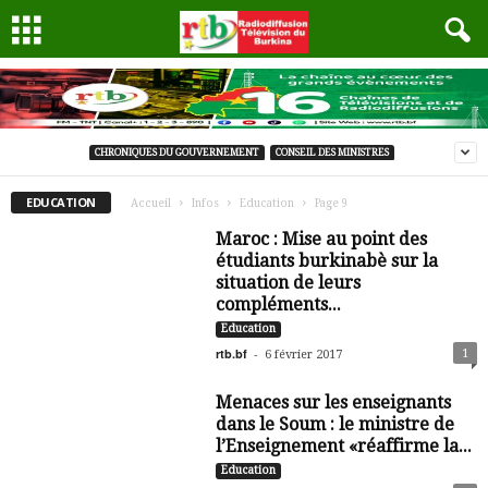
CHRONIQUES DU GOUVERNEMENT
CONSEIL DES MINISTRES
EDUCATION
Accueil
Infos
Education
Page 9
Maroc : Mise au point des
étudiants burkinabè sur la
situation de leurs
compléments...
Education
rtb.bf
-
1
6 février 2017
Menaces sur les enseignants
dans le Soum : le ministre de
l’Enseignement «réaffirme la...
Education