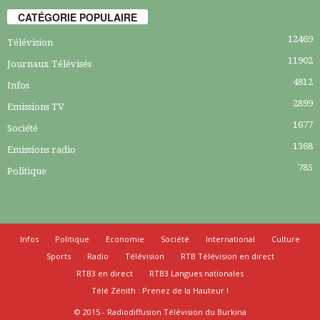
CATÉGORIE POPULAIRE
12469
Télévision
11902
Journaux Télévisés
4812
Infos
2899
Emissions TV
1677
Société
1368
Emissions radio
785
Politique
Infos
Politique
Economie
Société
International
Culture
Sports
Radio
Télévision
RTB Télévision en direct
RTB3 en direct
RTB3 Langues nationales
Télé Zénith : Prenez de la Hauteur !
© 2015 - Radiodiffusion Télévision du Burkina