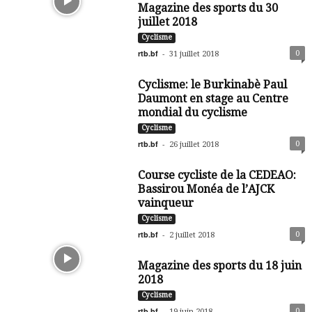
Magazine des sports du 30
juillet 2018
Cyclisme
rtb.bf
-
0
31 juillet 2018
Cyclisme: le Burkinabè Paul
Daumont en stage au Centre
mondial du cyclisme
Cyclisme
rtb.bf
-
0
26 juillet 2018
Course cycliste de la CEDEAO:
Bassirou Monéa de l’AJCK
vainqueur
Cyclisme
rtb.bf
-
0
2 juillet 2018
Magazine des sports du 18 juin
2018
Cyclisme
rtb.bf
-
0
19 juin 2018