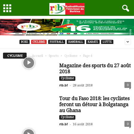
BOXE
CYCLISME
FOOTBALL
HANDBALL
KARATE
LUTTE
CYCLISME
Accueil
Sports
Cyclisme
Page 4
Magazine des sports du 27 août
2018
Cyclisme
rtb.bf
-
0
28 août 2018
Tour du Faso 2018: les cyclistes
feront un détour à Bolgatanga
au Ghana
Cyclisme
rtb.bf
-
0
16 août 2018