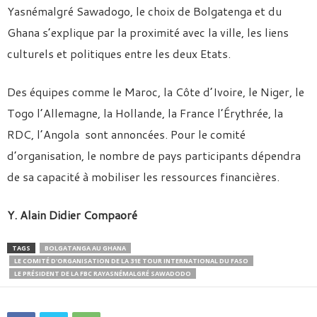
Yasnémalgré Sawadogo, le choix de Bolgatenga et du
Ghana s’explique par la proximité avec la ville, les liens
culturels et politiques entre les deux Etats.
Des équipes comme le Maroc, la Côte d’Ivoire, le Niger, le
Togo l’Allemagne, la Hollande, la France l’Érythrée, la
RDC, l’Angola sont annoncées. Pour le comité
d’organisation, le nombre de pays participants dépendra
de sa capacité à mobiliser les ressources financières.
Y. Alain Didier Compaoré
TAGS
BOLGATANGA AU GHANA
LE COMITÉ D'ORGANISATION DE LA 31E TOUR INTERNATIONAL DU FASO
LE PRÉSIDENT DE LA FBC RAYASNÉMALGRÉ SAWADODO