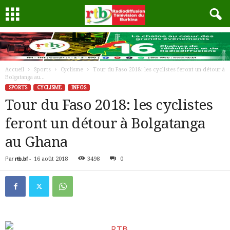
Accueil
Sports
Cyclisme
Tour du Faso 2018: les cyclistes feront un détour à
Bolgatanga au...
SPORTS
CYCLISME
INFOS
Tour du Faso 2018: les cyclistes
feront un détour à Bolgatanga
au Ghana
Par
rtb.bf
-
16 août 2018
3498
0