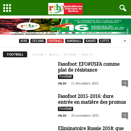
BOXE
CYCLISME
FOOTBALL
HANDBALL
KARATE
LUTTE
FOOTBALL
Accueil
Sports
Football
Page 53
Fasofoot: EFO#USFA comme
plat de résistance
Football
rtb.bf
-
0
11 décembre 2015
Fasofoot 2015-2016: dure
entrée en matière des promus
Football
rtb.bf
-
0
23 novembre 2015
Eliminatoire Russie 2018: que