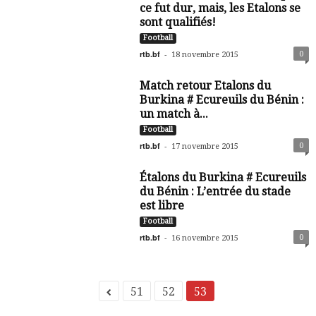
ce fut dur, mais, les Etalons se
sont qualifiés!
Football
rtb.bf
-
0
18 novembre 2015
Match retour Etalons du
Burkina # Ecureuils du Bénin :
un match à...
Football
rtb.bf
-
0
17 novembre 2015
Étalons du Burkina # Ecureuils
du Bénin : L’entrée du stade
est libre
Football
rtb.bf
-
0
16 novembre 2015
51
52
53