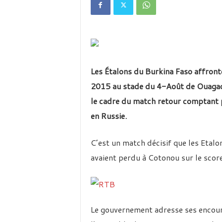
é
v
i
s
i
o
n
Les Étalons du Burkina Faso affront
d
u
2015 au stade du 4-Août de Ouagado
B
le cadre du match retour comptant 
u
r
en Russie.
k
i
C’est un match décisif que les Etalons
n
a
avaient perdu à Cotonou sur le score
Le gouvernement adresse ses encour