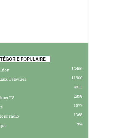
TÉGORIE POPULAIRE
12466
ision
11900
aux Télévisés
4811
2898
ions TV
1677
té
1368
ions radio
784
ique