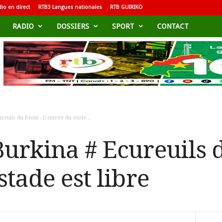
io en direct
RTB3 Langues nationales
RTB GUIRIKO
RADIO
DOSSIERS
SPORT
CONTACT
reuils du Bénin : L’entrée du stade...
Burkina # Ecureuils 
stade est libre