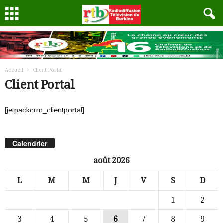
Accueil
Client Portal
Client Portal
[jetpackcrm_clientportal]
Calendrier
août 2026
L
M
M
J
V
S
D
1
2
3
4
5
6
7
8
9