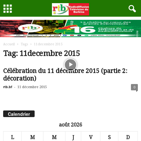
Accueil
Tags
11decembre 2015
Tag: 11decembre 2015
Célébration du 11 décembre 2015 (partie 2:
décoration)
rtb.bf
-
11 décembre 2015
0
Calendrier
août 2026
L
M
M
J
V
S
D