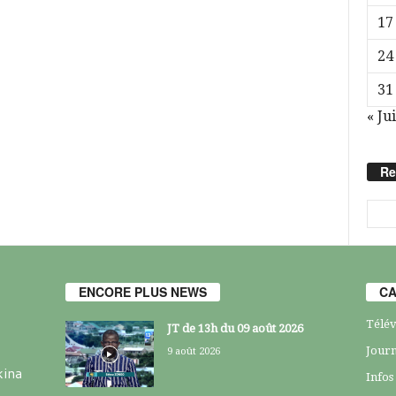
17
24
31
« Jui
Re
ENCORE PLUS NEWS
CA
Télév
JT de 13h du 09 août 2026
Journ
9 août 2026
kina
Infos