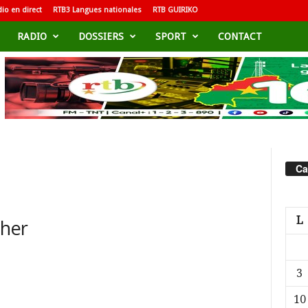
io en direct
RTB3 Langues nationales
RTB GUIRIKO
RADIO
DOSSIERS
SPORT
CONTACT
Ca
L
cher
3
10