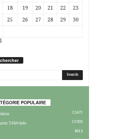
18
19
20
21
22
23
25
26
27
28
29
30
l
chercher
TÉGORIE POPULAIRE
12471
ision
11903
aux Télévisés
4812