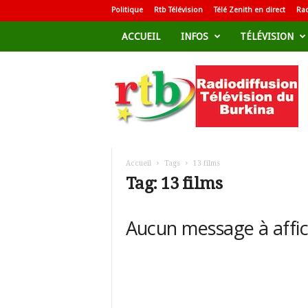
Politique
Rtb Télévision
Télé Zenith en direct
Rad
ACCUEIL
INFOS
TÉLÉVISION
R
a
d
i
o
d
i
f
Accueil
Tags
13 films
f
Tag: 13 films
u
s
i
Aucun message à affi
o
n
T
é
l