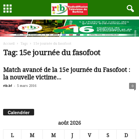
Accueil
Tags
15e journée du fasofoot
Tag: 15e journée du fasofoot
Match avancé de la 15e journée du Fasofoot :
la nouvelle victime...
rtb.bf
-
5 mars 2016
0
Calendrier
août 2026
L
M
M
J
V
S
D