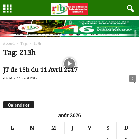
Accueil
Tags
213h
Tag: 213h
JT de 13h du 11 Avril 2017
rtb.bf
-
11 avril 2017
0
Calendrier
août 2026
L
M
M
J
V
S
D